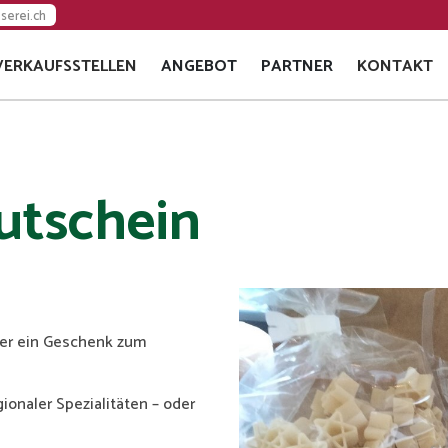
serei.ch
VERKAUFSSTELLEN
ANGEBOT
PARTNER
KONTAKT
EVENTS
VERTRIEBSPARTNER
GESCHENKE
GASTROPARTNER
APÉRO KÄSEPLATTEN
utschein
der ein Geschenk zum
ionaler Spezialitäten – oder