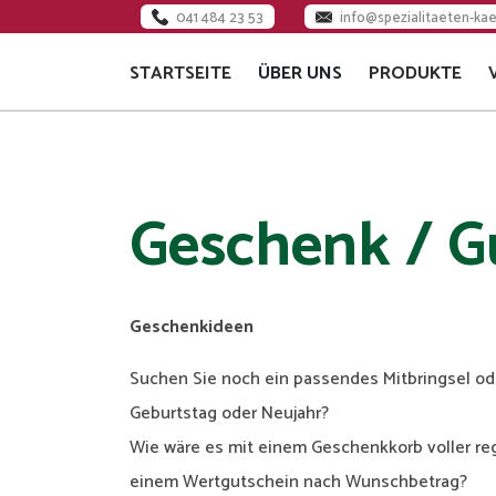
041 484 23 53
info@spezialitaeten-kae
STARTSEITE
ÜBER UNS
PRODUKTE
KÄSEREI
JOBS
TEAM
Geschenk / G
MILCHLIEFERANTEN
VERWALTUNGSRAT
Geschenkideen
Suchen Sie noch ein passendes Mitbringsel o
Geburtstag oder Neujahr?
Wie wäre es mit einem Geschenkkorb voller reg
einem Wertgutschein nach Wunschbetrag?