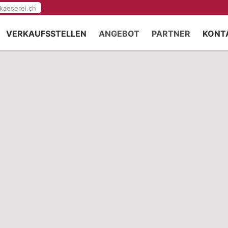
kaeserei.ch
VERKAUFSSTELLEN
ANGEBOT
PARTNER
KONT
EVENTS
VERTRIEBSPARTN
GESCHENKE
GASTROPARTNER
APÉRO KÄSEPLATTEN