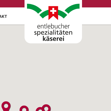
AKT
ER