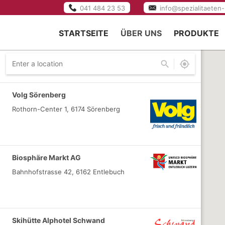
041 484 23 53
info@spezialitaeten-
STARTSEITE
ÜBER UNS
PRODUKTE
KÄSEREI
JOBS
TEAM
Volg Sörenberg
Rothorn-Center 1, 6174 Sörenberg
MILCHLIEFERANTEN
VERWALTUNGSRAT
Biosphäre Markt AG
Bahnhofstrasse 42, 6162 Entlebuch
Skihütte Alphotel Schwand