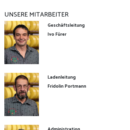
Verwaltungsrat
UNSERE MITARBEITER
Produkte
Geschäftsleitung
Verkaufsstellen
Ivo Fürer
Angebot
Events
Ladenleitung
Geschenke
Fridolin Portmann
Apéro
Käseplatten
Partner
Administration