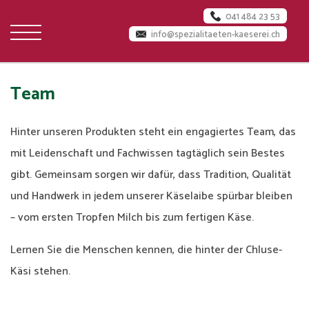
041 484 23 53
info@spezialitaeten-kaeserei.ch
Startseite
Team
Über
Hinter unseren Produkten steht ein engagiertes Team, das
uns
mit Leidenschaft und Fachwissen tagtäglich sein Bestes
Käserei
gibt. Gemeinsam sorgen wir dafür, dass Tradition, Qualität
und Handwerk in jedem unserer Käselaibe spürbar bleiben
Jobs
– vom ersten Tropfen Milch bis zum fertigen Käse.
Team
Lernen Sie die Menschen kennen, die hinter der Chluse-
Käsi stehen.
Milchlieferanten