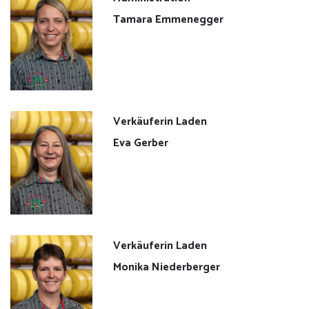
Vertriebspartner
Tamara Emmenegger
Gastropartner
Kontakt
Verkäuferin Laden
Datenschutzerklärung
Eva Gerber
Impressum
Verkäuferin Laden
Monika Niederberger