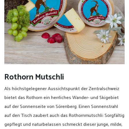
Verwaltungsrat
Produkte
Verkaufsstellen
Angebot
Events
Rothorn Mutschli
Geschenke
Als höchstgelegener Aussichtspunkt der Zentralschweiz
Apéro
bietet das Rothorn ein herrliches Wander- und Skigebiet
Käseplatten
auf der Sonnenseite von Sörenberg. Einen Sonnenstrahl
auf den Tisch zaubert auch das Rothornmutschli: Sorgfältig
Partner
gepflegt und naturbelassen schmeckt dieser junge, milde,