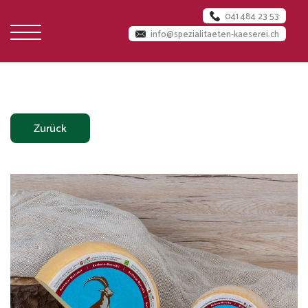
041 484 23 53
info@spezialitaeten-kaeserei.ch
Startseite
Über
Zurück
uns
Käserei
Jobs
Team
Milchlieferanten