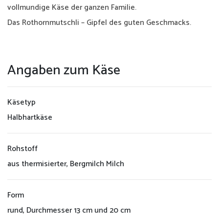
vollmundige Käse der ganzen Familie.
Vertriebspartner
Das Rothornmutschli – Gipfel des guten Geschmacks.
Gastropartner
Kontakt
Angaben zum Käse
Datenschutzerklärung
Käsetyp
Halbhartkäse
Impressum
Rohstoff
aus thermisierter, Bergmilch Milch
Form
rund, Durchmesser 13 cm und 20 cm