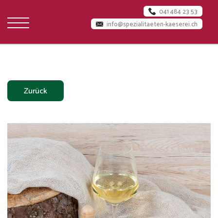
041 484 23 53
info@spezialitaeten-kaeserei.ch
Startseite
Über
Zurück
uns
Käserei
Jobs
Team
Milchlieferanten