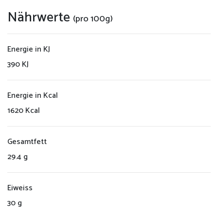
Vertriebspartner
Nährwerte
(pro 100g)
Gastropartner
Energie in KJ
Kontakt
390 KJ
Datenschutzerklärung
Energie in Kcal
1620 Kcal
Impressum
Gesamtfett
29.4 g
Eiweiss
30 g