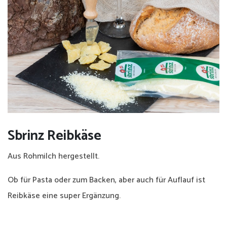
Verwaltungsrat
Produkte
Verkaufsstellen
Angebot
Events
Sbrinz Reibkäse
Geschenke
Aus Rohmilch hergestellt.
Apéro
Ob für Pasta oder zum Backen, aber auch für Auflauf ist
Käseplatten
Reibkäse eine super Ergänzung.
Partner